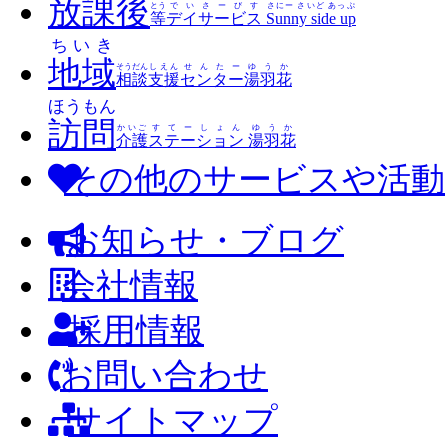
放課後
とう
でいさーびす
さにー さいど あっぷ
等
デイサービス
Sunny side up
ちいき
地域
そうだん
しえん
せんたー
ゆうか
相談
支援
センター
湯羽花
ほうもん
訪問
かいご
すてーしょん
ゆうか
介護
ステーション
湯羽花
その他のサービスや活動
お知らせ・ブログ
会社情報
採用情報
お問い合わせ
サイトマップ