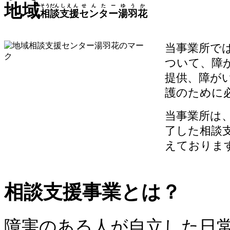
地域
そうだん
しえん
せんたー
ゆうか
相談
支援
センター
湯羽花
当事業所で
ついて、障
提供、障が
護のために
当事業所は
了した相談
えておりま
相談支援事業とは？
障害のある人が自立した日