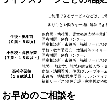
ご利用できるサービスなどは、ご
困りごとや悩みを一緒に解決でき
保育園・幼稚園、児童発達支援事業所
生後～就学前
医療機関・療育センター、
【０歳～６歳頃】
児童相談所・市役所、福祉サービス(
学校・教育委員会、放課後等デイサー
小学校～高校卒業
医療機関・療育センター、
【７歳～１８歳以下】
児童相談所・市役所、福祉サービス(
就労(一般就労、就労継続支援Ａ型・Ｂ
高校卒業後
病院・訪問看護、住居(グループホーム
【１８歳以上】
市役所、地域(民生委員・ボランティア
福祉サービス(身体介護・家事援助移動
お早めのご相談を