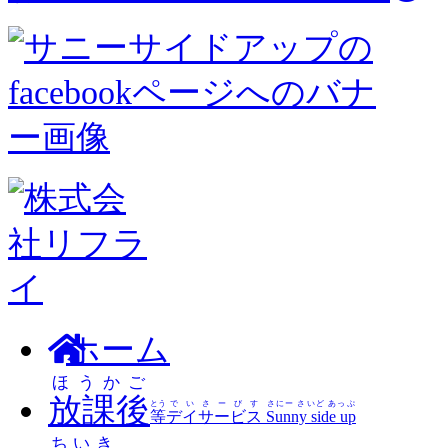
ホーム
ほうかご
放課後
とう
でいさーびす
さにー さいど あっぷ
等
デイサービス
Sunny side up
ちいき