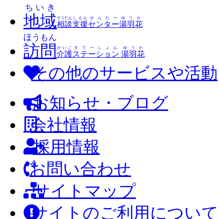
ちいき
地域
そうだん
しえん
せんたー
ゆうか
相談
支援
センター
湯羽花
ほうもん
訪問
かいご
すてーしょん
ゆうか
介護
ステーション
湯羽花
その他のサービスや活動
お知らせ・ブログ
会社情報
採用情報
お問い合わせ
サイトマップ
サイトのご利用について