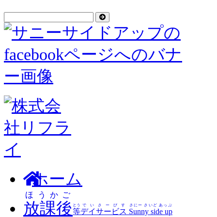
ホーム
ほうかご
放課後
とう
でいさーびす
さにー さいど あっぷ
等
デイサービス
Sunny side up