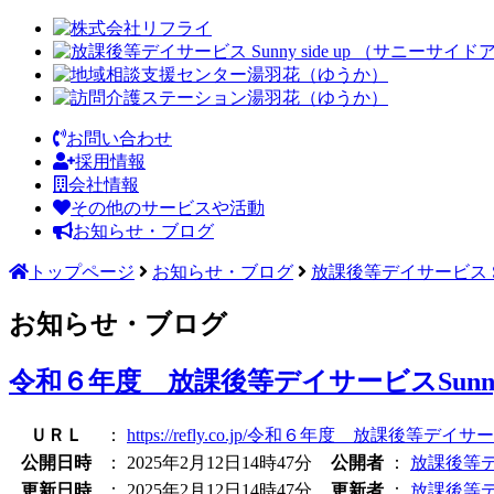
お問い合わせ
採用情報
会社情報
その他のサービスや活動
お知らせ・ブログ
トップページ
お知らせ・ブログ
放課後等デイサービス Sunn
お知らせ・ブログ
令和６年度 放課後等デイサービスSunny
ＵＲＬ
：
https://refly.co.jp/令和６年度 放課後等デイサー
公開日時
：
2025年2月12日14時47分
公開者
：
放課後等デイサ
更新日時
：
2025年2月12日14時47分
更新者
：
放課後等デイサ