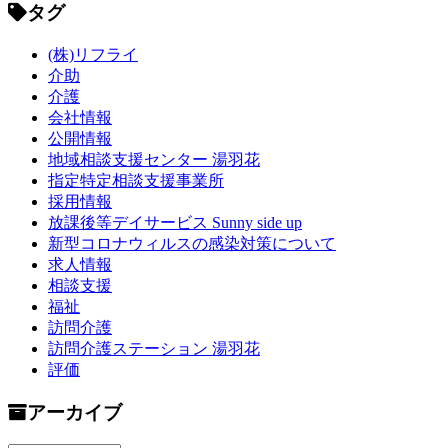
タグ
(株)リフライ
介助
介護
会社情報
公開情報
地域相談支援センター 湯羽花
指定特定相談支援事業所
採用情報
放課後等デイサービス Sunny side up
新型コロナウィルスの感染対策について
求人情報
相談支援
福祉
訪問介護
訪問介護ステーション 湯羽花
評価
アーカイブ