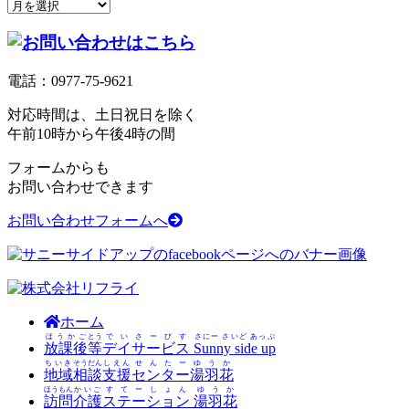
電話：
0977-75-9621
対応時間は、土日祝日を除く
午前10時から午後4時の間
フォームからも
お問い合わせできます
お問い合わせフォームへ
ホーム
ほうかご
とう
でいさーびす
さにー さいど あっぷ
放課後
等
デイサービス
Sunny side up
ちいき
そうだん
しえん
せんたー
ゆうか
地域
相談
支援
センター
湯羽花
ほうもん
かいご
すてーしょん
ゆうか
訪問
介護
ステーション
湯羽花